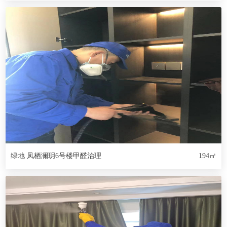
绿地 凤栖澜玥6号楼甲醛治理
194㎡