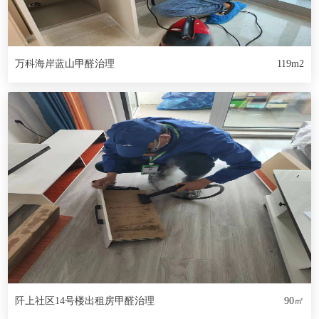
万科海岸蓝山甲醛治理
119m2
阡上社区14号楼出租房甲醛治理
90㎡