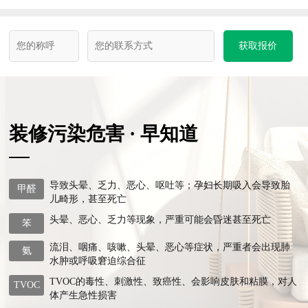
获取报价
装修污染危害 · 早知道
导致头晕、乏力、恶心、呕吐等；孕妇长期吸入会导致胎
甲醛
儿畸形，甚至死亡
头晕、恶心、乏力等现象，严重可能会昏迷甚至死亡
笨
流泪、咽痛、咳嗽、头晕、恶心等症状，严重者会出现肺
氨
水肿或呼吸窘迫综合征
TVOC的毒性、刺激性、致癌性、会影响皮肤和粘膜，对人
TVOC
体产生急性损害