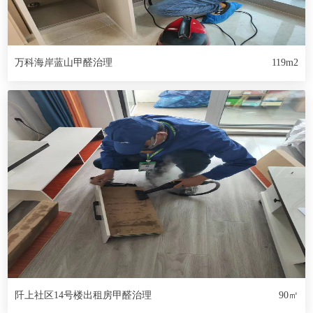
万科海岸蓝山甲醛治理
119m2
阡上社区14号楼出租房甲醛治理
90㎡