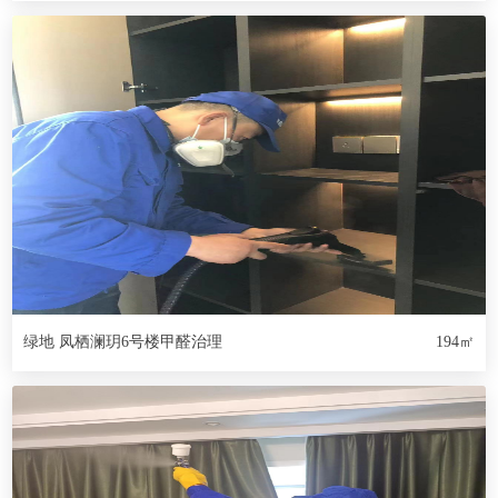
绿地 凤栖澜玥6号楼甲醛治理
194㎡