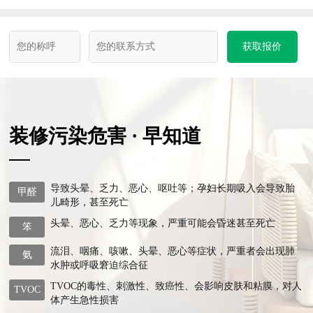
获取报价
装修污染危害 · 早知道
导致头晕、乏力、恶心、呕吐等；孕妇长期吸入会导致胎
甲醛
儿畸形，甚至死亡
头晕、恶心、乏力等现象，严重可能会昏迷甚至死亡
笨
流泪、咽痛、咳嗽、头晕、恶心等症状，严重者会出现肺
氨
水肿或呼吸窘迫综合征
TVOC的毒性、刺激性、致癌性、会影响皮肤和粘膜，对人
TVOC
体产生急性损害