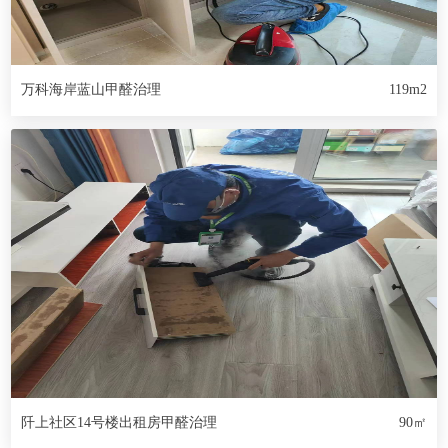
万科海岸蓝山甲醛治理
119m2
阡上社区14号楼出租房甲醛治理
90㎡