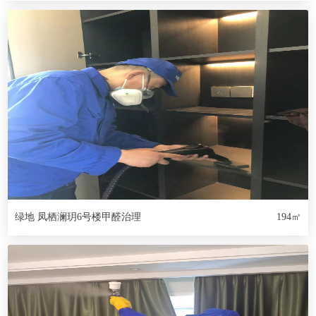
绿地 凤栖澜玥6号楼甲醛治理
194㎡