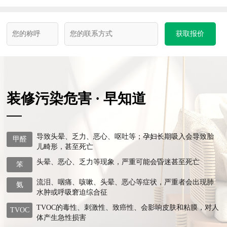
获取报价
装修污染危害 · 早知道
导致头晕、乏力、恶心、呕吐等；孕妇长期吸入会导致胎
甲醛
儿畸形，甚至死亡
头晕、恶心、乏力等现象，严重可能会昏迷甚至死亡
笨
流泪、咽痛、咳嗽、头晕、恶心等症状，严重者会出现肺
氨
水肿或呼吸窘迫综合征
TVOC的毒性、刺激性、致癌性、会影响皮肤和粘膜，对人
TVOC
体产生急性损害