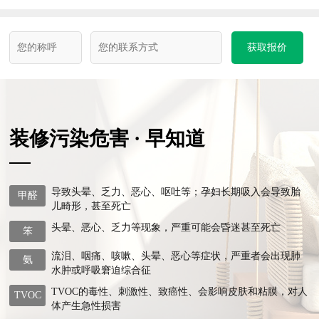
获取报价
装修污染危害 · 早知道
导致头晕、乏力、恶心、呕吐等；孕妇长期吸入会导致胎
甲醛
儿畸形，甚至死亡
头晕、恶心、乏力等现象，严重可能会昏迷甚至死亡
笨
流泪、咽痛、咳嗽、头晕、恶心等症状，严重者会出现肺
氨
水肿或呼吸窘迫综合征
TVOC的毒性、刺激性、致癌性、会影响皮肤和粘膜，对人
TVOC
体产生急性损害