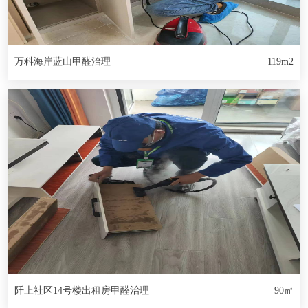
万科海岸蓝山甲醛治理
119m2
阡上社区14号楼出租房甲醛治理
90㎡