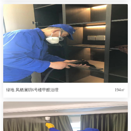
绿地 凤栖澜玥6号楼甲醛治理
194㎡